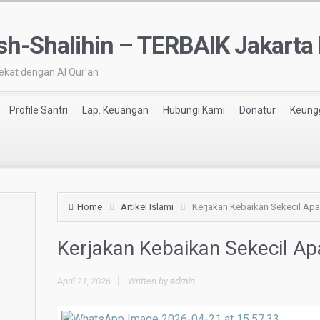
h-Shalihin – TERBAIK Jakarta 
ekat dengan Al Qur'an
Profile Santri
Lap. Keuangan
Hubungi Kami
Donatur
Keung
Home
Artikel Islami
Kerjakan Kebaikan Sekecil Ap
Kerjakan Kebaikan Sekecil A
April 21, 2026
Written by
admin