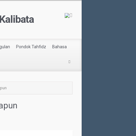
Kalibata
gulan
Pondok Tahfidz
Bahasa
apun
papun