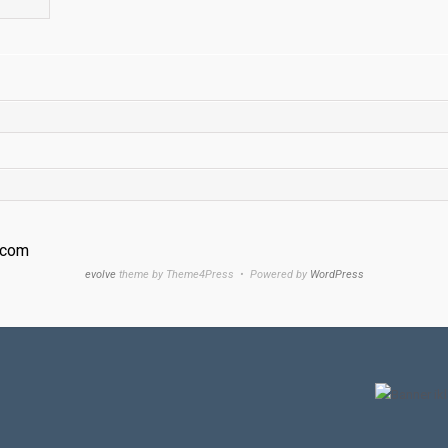
.com
evolve
theme by Theme4Press • Powered by
WordPress