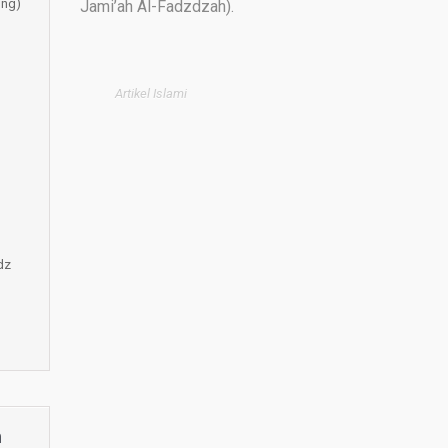
ung)
Jami’ah Al-Fadzdzah).
Artikel Islami
dz
m