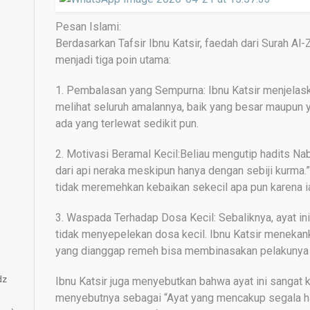
Pesan Islami:
Berdasarkan Tafsir Ibnu Katsir, faedah dari Surah Al-
menjadi tiga poin utama:
1. Pembalasan yang Sempurna: Ibnu Katsir menjelas
melihat seluruh amalannya, baik yang besar maupun y
ada yang terlewat sedikit pun.
2. Motivasi Beramal Kecil:Beliau mengutip hadits Na
dari api neraka meskipun hanya dengan sebiji kurma.” 
tidak meremehkan kebaikan sekecil apa pun karena 
3. Waspada Terhadap Dosa Kecil: Sebaliknya, ayat ini
tidak menyepelekan dosa kecil. Ibnu Katsir meneka
yang dianggap remeh bisa membinasakan pelakunya ji
dz
Ibnu Katsir juga menyebutkan bahwa ayat ini sangat
menyebutnya sebagai “Ayat yang mencakup segala ha